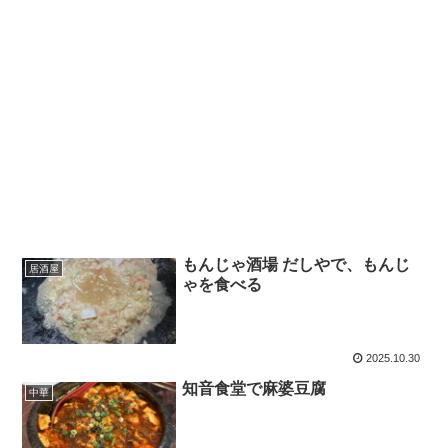
もんじゃ酒場 だしやで、もんじ
居酒屋
ゃを食べる
2025.10.30
知音食堂で麻婆豆腐
中華