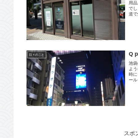
用品
でし
道で
Q 
日々のこと
池袋
よう
時に
ール
スポ