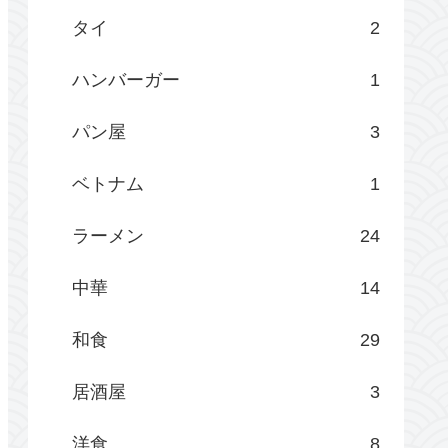
タイ
2
ハンバーガー
1
パン屋
3
ベトナム
1
ラーメン
24
中華
14
和食
29
居酒屋
3
洋食
8