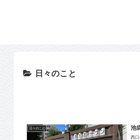
日々のこと
池
日々のこと
西口