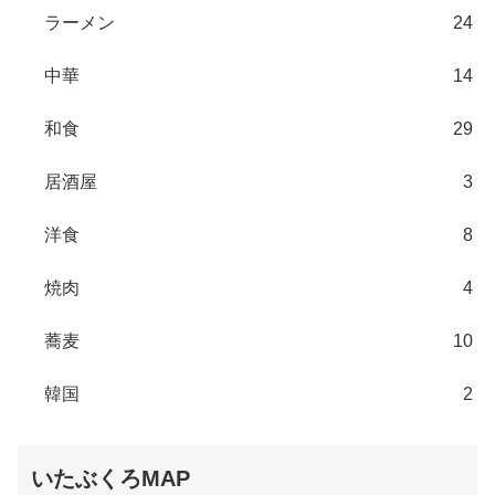
ラーメン
24
中華
14
和食
29
居酒屋
3
洋食
8
焼肉
4
蕎麦
10
韓国
2
いたぶくろMAP