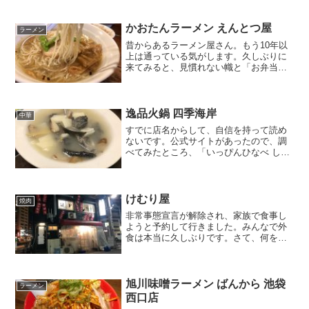
もおかしくない雲行き。普段であれば出
歩かない天気です。でもどうしても、ジ
ャンクなものを食べたい…...
かおたんラーメン えんとつ屋
ラーメン
昔からあるラーメン屋さん。もう10年以
上は通っている気がします。久しぶりに
来てみると、見慣れない幟と「お弁当」
の文字。かおたんラーメンだって、コロ
ナの影響は受けているんだよなぁと、改
めて認識するお弁当メニュー。本当に飲
食店には大変な時代だと...
逸品火鍋 四季海岸
中華
すでに店名からして、自信を持って読め
ないです。公式サイトがあったので、調
べてみたところ、「いっぴんひなべ しき
かいがん」で合っていました。池袋を
日々ウロウロしていますが、所謂「ガチ
中華」のお店に行く機会は、そんなに多
くありません。むしろ僅少...
けむり屋
焼肉
非常事態宣言が解除され、家族で食事し
ようと予約して行きました。みんなで外
食は本当に久しぶりです。さて、何を食
べるか。焼肉にしよう！ということで
「けむり屋」さんです。要町の駅から
は、すぐです。独特な外観に惹かれま
す。私は池袋から歩いて行きまし...
旭川味噌ラーメン ばんから 池袋
ラーメン
西口店