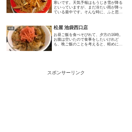
寒いです。天気予報はもうじき雪が降る
といっていますが、まだ冷たい雨が降っ
ている最中です。そんな時に、ふと思い
ました。「味噌ラーメンが食べたい」。
温かくて、体がポッカポカになる味噌ラ
ーメン、ちょっと辛いのも良いかもしれ
松屋 池袋西口店
和食
ない。池袋で有名な味噌ラ...
お昼ご飯を食べそびれて、夕方の16時。
お腹は空いたので食事をしたいけれど
も、晩ご飯のことを考えると、軽めにし
ておきたい時。ラーメンあたりが丁度良
い気がしたのですが、行きたいお店はお
休み中で途方に暮れる。そんな時ありま
せんか？（私は結構ありま...
スポンサーリンク