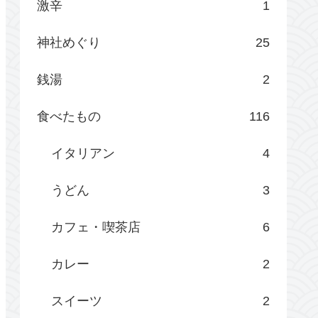
激辛
1
神社めぐり
25
銭湯
2
食べたもの
116
イタリアン
4
うどん
3
カフェ・喫茶店
6
カレー
2
スイーツ
2