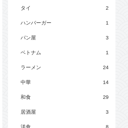
タイ
2
ハンバーガー
1
パン屋
3
ベトナム
1
ラーメン
24
中華
14
和食
29
居酒屋
3
洋食
8