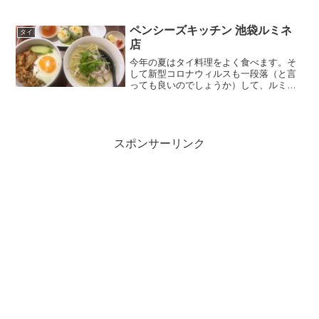
でも並ぶことがあります。私は並ぶのが
嫌いなので、空いている時しかお邪魔し
ないのですが。お昼時...
ペンシーズキッチン 池袋ルミネ
タイ
店
今年の夏はタイ料理をよく食べます。そ
して新型コロナウィルスも一段落（と言
っても良いのでしょうか）して、ルミネ
にも最近よく来るようになりました。そ
こでルミネでもタイ料理を食べようと、
お昼時に「ペンシーズキッチン」さん
へ。選べるランチセットとい...
スポンサーリンク