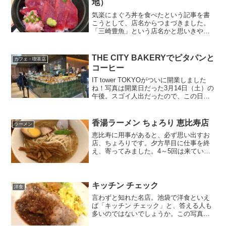
地）
気楽にまぐろ丼を食べたという記事を書
こうとして、店名からつまづきました。
「三崎豊魚」という店名かと思いきや、
食べログでは「金印 東武池袋プラザ
店」。東武百貨店のホープページを確認
すると、B2F 9番地に 「三崎豊魚」 、
THE CITY BAKERYでピタパンと
カフェ・喫茶店
B2F 10番地に「...
コーヒー
IT tower TOKYOがついに開業しました
ね！写真は開業日だった3月14日（土）の
午後。スゴイ人出だったので、この日は
中に入りませんでした！笑2日後の3月16
日20時頃。だいぶ落ち着いてきたのか、
人気があり過ぎなのか。画像の左側に見
香湯ラーメン ちょろり 恵比寿店
ラーメン
え...
恵比寿に用事があると、必ず思い出すお
店、ちょろりです。夕方早目に仕事を終
え、寄ってみました。4～5回は来ている
と思いますが、明るい時間に来るのは初
めてです。私がとても好きな「かおたん
ラーメン」で、調理されていたという店
主さんが営業されたお店...
キッチン チェック
洋食
言わずと知れた名店。池袋で洋食といえ
ば「キッチン チェック」と、答える人も
多いのではないでしょうか。この写真は
退店時に撮ったのですが、平日の13時頃