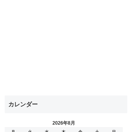
カレンダー
2026年8月
月
火
水
木
金
土
日