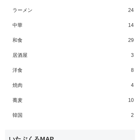
ラーメン
24
中華
14
和食
29
居酒屋
3
洋食
8
焼肉
4
蕎麦
10
韓国
2
いたぶくろMAP