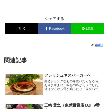
シェアする
X
Facebook
LINE
gaku
関連記事
フレッシュネスバーガーへ
ハンバーガー
突然ジャンクなものを食べたくなる時、
ありますよね！笑あの私がそうでした。
外は夕方から雷が鳴ったり、雨がパラつ
いてきたりしていて、いつ豪雨になって
もおかしくない雲行き。普段であれば出
歩かない天気です。でもどうしても、ジ
ャンクなものを食べたい…...
三崎 豊魚（東武百貨店 B2F 9番
和食