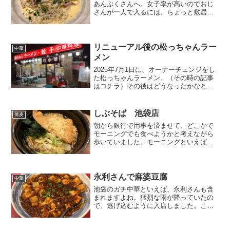
あんぷくさんへ。女子率が高いのでおじ
さんが一人で入るには、ちょっと敷居が
高いと感じてしまうお店です。（私の主
観です。お一人の壮年男性もいらっしゃ
いました）ロサの映画館、シネマ・ロサ
のすぐ脇ですので、場所も...
リニューアル後の松っちゃんラー
中華
メン
2025年7月1日に、オーナーチェンジをし
た松っちゃんラーメン。（その時の記事
はコチラ）その後はどうなったかなと様
子をうかがいに行きました。お店の前に
テラス席が出来ている！以前は喫煙用の
灰皿と、雑然と台車などが置かれていた
しぶそば 池袋店
蕎麦
のに！笑暖簾が付い...
朝から銀行で用事を済ませて、どこかで
モーニングでも食べようかと考えながら
歩いていました。モーニングといえば喫
茶店ですが、そういえば行ったことの無
い朝ご飯があったなと。「しぶそば」の
モーニングです。東武ホープセンターに
あります。昼間や夕方にお...
永利さんで麻婆豆腐
中華
池袋のガチ中華といえば、永利さんも含
まれますよね。猛烈な雨が降っていたの
で、逃げ込むように入店しました。こち
らは西口店です。北口の本店の方が有名
かもしれません。ガチだけれども、ちゃ