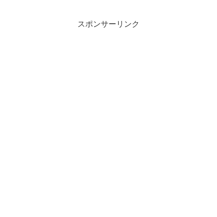
んと地元の日本人も食べられる中華。今
では日本人のことはあまり...
スポンサーリンク