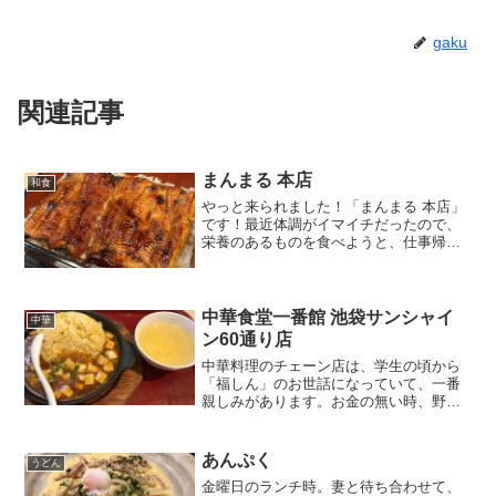
gaku
関連記事
まんまる 本店
和食
やっと来られました！「まんまる 本店」
です！最近体調がイマイチだったので、
栄養のあるものを食べようと、仕事帰り
に妻と一緒にフラっときました。慣れ親
しんだ1店舗目にはもちろん何度もうかが
っていたものの、新しくオープンした
「本店」は、ずっと来た...
中華食堂一番館 池袋サンシャイ
中華
ン60通り店
中華料理のチェーン店は、学生の頃から
「福しん」のお世話になっていて、一番
親しみがあります。お金の無い時、野菜
が食べたい時、時間がない時、いつも
「福しん」のお世話になっていました。
というわけで、実は初めてなのです。
あんぷく
うどん
「中華食堂一番館」さんにうか...
金曜日のランチ時。妻と待ち合わせて、