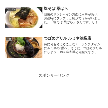
ディスタンスで満席でした。（席は一つ
飛ばしになっています）炎天下で歩くの
塩そば 桑ばら
ラーメン
も嫌になっているので、そ...
池袋のサンシャイン方面に用事があり、
お昼時にブラブラと徒歩でうかがいまし
た。「塩そば 桑ばら」さんです。しょっ
ぱいと言われたりもしますが、私は大好
きです！お店の左脇側面にある、券売機
でしばし悩みます。券売機の上にはいつ
も、「本日裏そば」メニ...
つばめグリル ルミネ池袋店
洋食
特に何も考えることなく、ランチタイム
にルミネの8階へ。そうだ、つばめグリル
にしよう！1930年創業と老舗ですが、私
はまだ未体験でした。お金に苦労をしな
がら学生時代を過ごしたので、高級そう
な洋食屋さんは若い頃に入った覚えがあ
りません。大学の頃...
スポンサーリンク