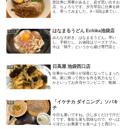
恵比寿に用事があると、必ず思い出すお
店、ちょろりです。夕方早目に仕事を終
え、寄ってみました。4～5回は来ている
と思いますが、明るい時間に来るのは初
めてです。私がとても好きな「かおたん
ラーメン」で、調理されていたという店
主さんが営業されたお店...
はなまるうどん Echika池袋店
うどん
みんな大好き、はなまるうどん。早い
し、手軽だし、お値段はリーズナブル。
今は「鶏千」というから揚げ専門店との
コラボなのか、から揚げ定食もあるので
すね。まったく知りませんでした。「と
ろ玉ぶっかけうどん」小（1玉）を冷で、
税込み450円。生卵には...
日高屋 池袋西口店
中華
仕事からの帰りが深夜になってしまった
時。家に帰って何かを作る気力もなく、
かといってお弁当やコンビニで、晩御飯
を済ませたくない時にありがたいお店。
日高屋さんです。見かけない日がないく
らいに、たくさんある日高屋さん。調べ
てみると全国に400店舗...
「イケチカ ダイニング」ソバキ
蕎麦
チ
今日も暑いですね。少し歩くだけで汗だ
くです。食欲も落ち気味なので、やっぱ
り冷たいお蕎麦でも食べようと西口へ。
富士そばでも…と思ったら、ソーシャル