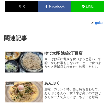
X
Facebook
LINE
gaku
関連記事
ゆで太郎 池袋2丁目店
蕎麦
今日はお昼に蕎麦を食べようと思い、午
前中から仕事もしないで、どこで食べよ
うかと候補店を考えたり検索したりして
いました。（仕事はちゃんとしましょ
う！）ちょっと高級なお店も良いな～、
でも立ち食いソバ系も捨てが無いな～
と、食べログなどでお蕎麦の画...
あんぷく
うどん
金曜日のランチ時。妻と待ち合わせて、
あんぷくさんへ。女子率が高いのでおじ
さんが一人で入るには、ちょっと敷居が
高いと感じてしまうお店です。（私の主
観です。お一人の壮年男性もいらっしゃ
いました）ロサの映画館、シネマ・ロサ