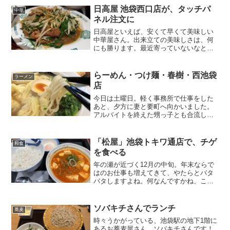
のすぐ脇ですので、場所も...
日高屋 池袋西口店が、タッチパ
中華
ネル注文に
日高屋といえば、安くて早くて美味しい
中華屋さん。出来立ての美味しさは、何
にも勝ります。最近寄っていないなと思
い、お昼時に行ってみました。そしたら
なんと、注文がタッチパネル式に！最近
ちょっと栄養が足りない気がしていたの
らーめん・つけ麺・春樹・西池袋
ラーメン
で、「ニラレバ炒め定食」...
店
今日は土曜日。軽く事務所で仕事をした
あと、夕方に妻と要町へ向かいました。
アルバイトを終えた甥っ子とも合流し、
みんなで早めの晩御飯です。らーめん・
つけ麺・春樹・西池袋店です。晩御飯に
はまだ少し早い17時30分頃だったからな
「松屋」池袋トキワ通店で、チゲ
和食
のか、先客はいません...
を食べる
年の瀬が近づく12月の中旬。年末ならで
はのお仕事も増えてきて、やたらとバタ
バタしますよね。何なんですかね、この
感じ！笑気温も下がってきて寒いです
し、「チゲ」を食べようとやってきまし
た。韓国料理屋さんではなく、松屋にで
ソバキチさんでランチ
蕎麦
す！トキワ通店さんは、だ...
時々うかがっている、池袋駅の地下1階に
あるお蕎麦屋さん。ソバキチさんです！