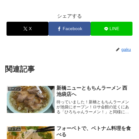
シェアする
X
Facebook
LINE
gaku
関連記事
新橋ニューともちんラーメン 西
ラーメン
池袋店へ
待っていました！新橋ともちんラーメン
が池袋にオープン！ロサ会館の近くにあ
る「ひろちゃんラーメン！」と同様に、
「ちゃん系」のラーメン屋さんですが、
こちらは完全に立ち食い形式です。（ひ
ろちゃんラーメン！を食べた時の記事は
フォーベトで、ベトナム料理を食
ベトナム
こちら）雨も降っているか...
べる