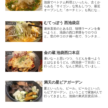
池袋でベトナム料理といったら、古くか
らある「サイゴン」な気もしつつ、最近
オープンした「ホーチミン」も気になり
ますが、今回は「フォーベト」に来まし
た。平日に仕事を終えてからだったの
で、23時まで営業してくれているのはと
むてっぽう 西池袋店
ラーメン
てもありがたいです。突き...
連休直前のとある日、味噌ラーメンを食
べようと、池袋の西口界隈をウロウロ
と。世の中コロナ禍一色で、ランチタイ
ムに営業している飲食店も限られてきて
しまいました。そこで「そういえば…」
と思い出したお店。「むてっぽう 西池袋
店」さんです。富山にお店...
金の蔵 池袋西口本店
洋食
暑いな～と思いつつ、うどんを食べよう
とはなまるうどん（西池袋一丁目店）に
行ったところ、なんと閉店していまし
た。やっぱりコロナの影響は大きいの
か…と思い、ロサを曲がってウロウロ
と。 あまり時間も無かったので、早々に
居酒屋ランチを食べることにし...
満天の星ビアガーデン
焼肉
夏といったら、ビール。ビールといった
らビアガーデン。ということで家族4人で
行ってきました。池袋の東武百貨店16階
にある、「満天の星ビアガーデン」で
す。東武の大きな看板の前に、席がたく
さんあります。飲み物は飲み放題が基本