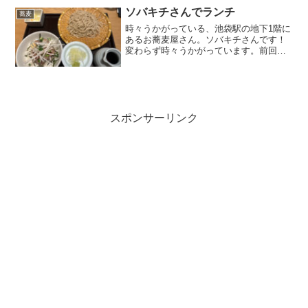
で、ドリンクバーのよう...
ソバキチさんでランチ
蕎麦
時々うかがっている、池袋駅の地下1階に
あるお蕎麦屋さん。ソバキチさんです！
変わらず時々うかがっています。前回記
事を書いていたのが、2020年の8月と随分
前だったので、久しぶりにメニューを掲
載しつつ記事にしてみます。（自分が食
べたい物を探す時...
スポンサーリンク