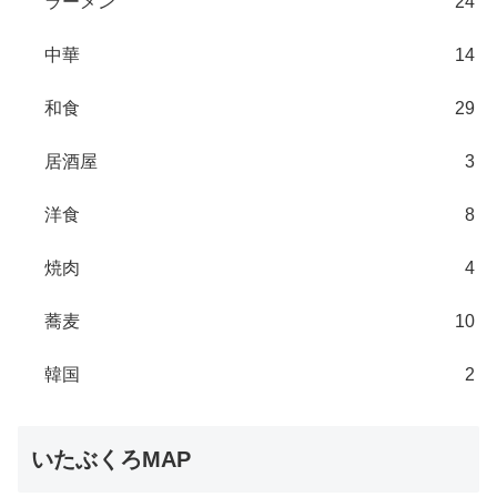
ラーメン
24
中華
14
和食
29
居酒屋
3
洋食
8
焼肉
4
蕎麦
10
韓国
2
いたぶくろMAP