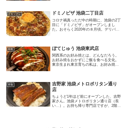
なり以前からあるお店で、庶民的なお値
段で本格的な四川料理が食べられます。
お店の前に置いていある、...
ドミノピザ 池袋二丁目店
イタリアン
コロナ禍真っただ中の時期に、池袋の2丁
目に「ドミノピザ」がオープンしまし
た。おそらく2020年の８月頃。デリバリ
ーでも持ち帰りでも、何度か利用してい
ますが、今日はテイクアウトで。テレビ
の「ジョブチューン」を観て、すぐに影
響される私です！笑番...
ぼてじゅう 池袋東武店
和食
関西系のお好み焼とは、どんなだろう。
お好み焼をおかずにご飯を食べる文化。
東京生まれ東京育ちの私は、お好み焼
も、もんじゃも大好きですが、「関西の
お好み焼」というのが、普段食べている
お好み焼とどう違うのか、とても気にな
っていました。池袋の東武デ...
吉野家 池袋メトロポリタン通り
和食
店
ちょうど1年ほど前にオープンした、吉野
家さん。池袋メトロポリタン通り店（長
い…）。お持ち帰り専門店ですが、2階の
イートインスペースで食べて帰ることも
できるお店です。何度かお世話になって
いるものの、そういえばまだ書いていま
せんでした。「HOK...