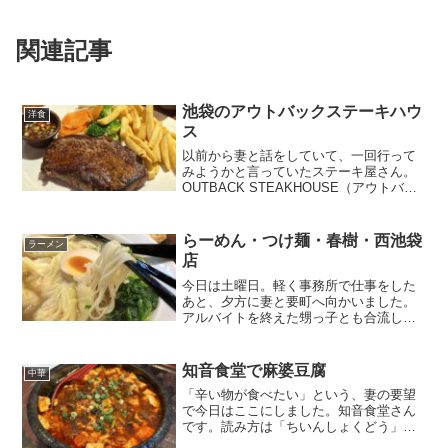
関連記事
池袋のアウトバックステーキハウ
洋食
ス
以前から妻と話をしていて、一回行って
みようかと言っていたステーキ屋さん。
OUTBACK STEAKHOUSE（アウトバッ
クステーキハウス）さんに行ってきまし
た。渋谷でよく見かけていて、池袋にで
きたのがもう10年ぐらい前だったか。池
らーめん・つけ麺・春樹・西池袋
ラーメン
袋でステー...
店
今日は土曜日。軽く事務所で仕事をした
あと、夕方に妻と要町へ向かいました。
アルバイトを終えた甥っ子とも合流し、
みんなで早めの晩御飯です。らーめん・
つけ麺・春樹・西池袋店です。晩御飯に
はまだ少し早い17時30分頃だったからな
知音食堂で麻婆豆腐
中華
のか、先客はいません...
「辛い物が食べたい」という、妻の要望
で今日はここにしました。知音食堂さん
です。読み方は「ちいんしょくどう」で
す。池袋のガチ中華草創期というか、か