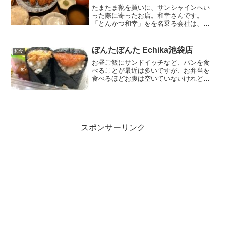
たまたま靴を買いに、サンシャインへい
った際に寄ったお店。和幸さんです。
「とんかつ和幸」をを名乗る会社は、和
幸商事株式会社、協和株式会社、和幸株
式会社（いなば和幸）の3社ある話は有名
ですので、一消費者としてはもう気にし
ぼんたぼんた Echika池袋店
和食
ないことにしました。今日...
お昼ご飯にサンドイッチなど、パンを食
べることが最近は多いですが、お弁当を
食べるほどお腹は空いていないけれど
も、お米が食べたい時に重宝するお店で
す。EchikaのC6出口近くにあります。以
前はテイクアウト専門店だったと思うの
ですが、いつの間に...
スポンサーリンク