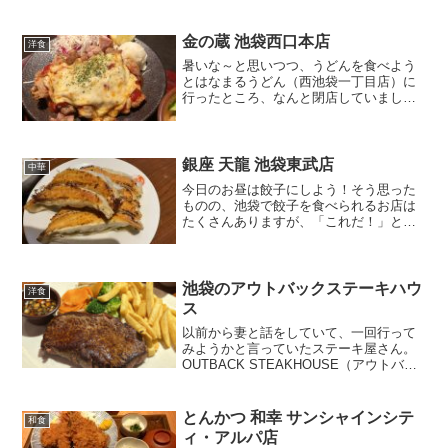
腹も減るので、銀行に寄ったついでに腹
ごしらえです！笑「中村麺兵衛」池袋東
口店です。池袋駅の東...
金の蔵 池袋西口本店
洋食
暑いな～と思いつつ、うどんを食べよう
とはなまるうどん（西池袋一丁目店）に
行ったところ、なんと閉店していまし
た。やっぱりコロナの影響は大きいの
か…と思い、ロサを曲がってウロウロ
と。 あまり時間も無かったので、早々に
居酒屋ランチを食べることにし...
銀座 天龍 池袋東武店
中華
今日のお昼は餃子にしよう！そう思った
ものの、池袋で餃子を食べられるお店は
たくさんありますが、「これだ！」とい
うインパクトのある餃子は、パッと思い
つく２店です。１店目は東口にある「開
楽」。今日は天気もイマイチだったの
で、もう1店の方。雨に濡れ...
池袋のアウトバックステーキハウ
洋食
ス
以前から妻と話をしていて、一回行って
みようかと言っていたステーキ屋さん。
OUTBACK STEAKHOUSE（アウトバッ
クステーキハウス）さんに行ってきまし
た。渋谷でよく見かけていて、池袋にで
きたのがもう10年ぐらい前だったか。池
とんかつ 和幸 サンシャインシテ
和食
袋でステー...
ィ・アルパ店