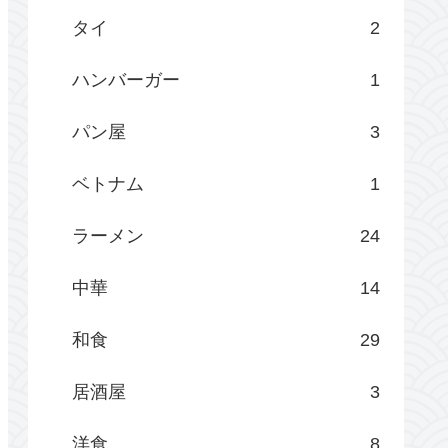
タイ
2
ハンバーガー
1
パン屋
3
ベトナム
1
ラーメン
24
中華
14
和食
29
居酒屋
3
洋食
8