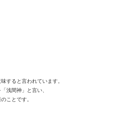
意味すると言われています。
を「浅間神」と言い、
様のことです。
、