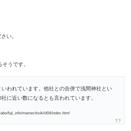
ださい。
るそうです。
るといわれています。他社との合併で浅間神社とい
00社に近い数になるとも言われています。
isabo/fuji_info/mamechisiki/d04/index.html