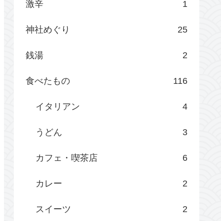
激辛
1
神社めぐり
25
銭湯
2
食べたもの
116
イタリアン
4
うどん
3
カフェ・喫茶店
6
カレー
2
スイーツ
2