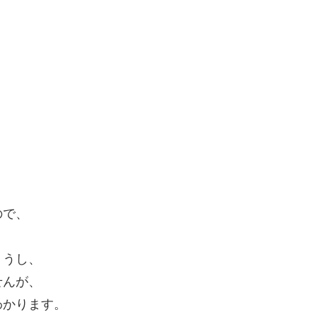
ので、
。
ょうし、
せんが、
わかります。