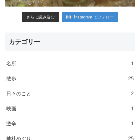
さらに読み込む
Instagram でフォロー
カテゴリー
名所
1
散歩
25
日々のこと
2
映画
1
激辛
1
神社めぐり
25