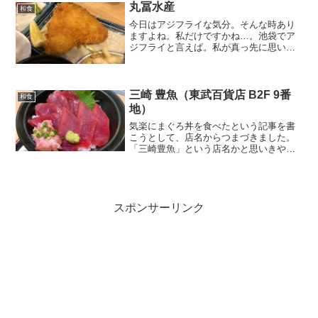
せんか？（私は結構ありま...
丸冨水産
和食
今日はアジフライな気分。そんな時あり
ますよね。私だけですかね…。池袋でア
ジフライと言えば。私が真っ先に思い浮
かべるのは、西口駅前の「丸冨水産」さ
んです。ランチタイム（11:00～15:00）
ならば、アジフライ定食が720円で食べら
れます。丸...
三崎 豊魚（東武百貨店 B2F 9番
和食
地）
気楽にまぐろ丼を食べたという記事を書
こうとして、店名からつまづきました。
「三崎豊魚」という店名かと思いきや、
食べログでは「金印 東武池袋プラザ
店」。東武百貨店のホープページを確認
すると、B2F 9番地に 「三崎豊魚」 、
B2F 10番地に「...
スポンサーリンク