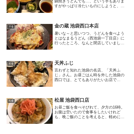
鍋焼きうどんでも…、という手もありま
すがやっぱり冷たいものにしようと、西
口界隈をウロウロと。「お魚総本家」さ
んに来ました。確かランチはやっていな
かった気がしていたのですが、お昼時に
営業していました。コロナ...
金の蔵 池袋西口本店
洋食
暑いな～と思いつつ、うどんを食べよう
とはなまるうどん（西池袋一丁目店）に
行ったところ、なんと閉店していまし
た。やっぱりコロナの影響は大きいの
か…と思い、ロサを曲がってウロウロ
と。 あまり時間も無かったので、早々に
居酒屋ランチを食べることにし...
天丼ふじ
和食
言わずと知れた池袋の名店、「天丼ふ
じ」さん。お昼ごはん時を外した池袋の
西口では、とてもありがたいお店で
す…。と、偉そうなことをいいながら、
実は初の入店なのです。天丼自体を滅多
に食べないので、佇まいの迫力も相まっ
てなかなか入店できずにおりまし...
松屋 池袋西口店
和食
お昼ご飯を食べそびれて、夕方の16時。
お腹は空いたので食事をしたいけれど
も、晩ご飯のことを考えると、軽めにし
ておきたい時。ラーメンあたりが丁度良
い気がしたのですが、行きたいお店はお
休み中で途方に暮れる。そんな時ありま