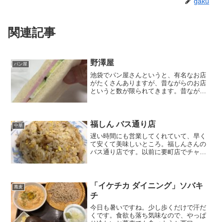
gaku
関連記事
野澤屋
パン屋
池袋でパン屋さんというと、有名なお店
がたくさんありますが、昔ながらのお店
というと数が限られてきます。昔ながら
というと「タカセ」も含まれてしまいそ
うなので、西武・東武デパートに入るよ
うな大きなお店を除くと、私の中では3店
舗。みつわベーカリー、...
福しん バス通り店
中華
遅い時間にも営業してくれていて、早く
て安くて美味しいところ。福しんさんの
バス通り店です。以前に要町店でチャー
ハンの記事を書いた気がします。っとい
うことは今回は別のメニューの話を…。
いや、今回もチャーハンのお話なので、
興味の無い方は飛ばしてく...
「イケチカ ダイニング」ソバキ
蕎麦
チ
今日も暑いですね。少し歩くだけで汗だ
くです。食欲も落ち気味なので、やっぱ