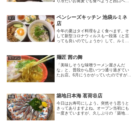
り冷たいお蕎麦でも食べようと西口へ。
富士そばでも…と思ったら、ソーシャル
ディスタンスで満席でした。（席は一つ
飛ばしになっています）炎天下で歩くの
ペンシーズキッチン 池袋ルミネ
タイ
も嫌になっているので、そ...
店
今年の夏はタイ料理をよく食べます。そ
して新型コロナウィルスも一段落（と言
っても良いのでしょうか）して、ルミネ
にも最近よく来るようになりました。そ
こでルミネでもタイ料理を食べようと、
お昼時に「ペンシーズキッチン」さん
麺匠 茜の舞
ラーメン
へ。選べるランチセットとい...
「美味しそうな味噌ラーメン屋さんだ
な」と、普段から思いつつ通り過ぎてい
たお店。6月にうかがっていたのですが、
今さらのアップになってしいました。あ
まりにも長いこと素通りしているうち
に、お店の看板も新しく変わってい
る…。もう「炎の～～～」とは言...
築地日本海 茗荷谷店
和食
今日はお寿司にしよう。突然そう思うと
きってありますよね。オープン当初にも
一度きていますが、久しぶりの「築地日
本海」。気合いが必要なカウンターのお
鮨屋さんよりも、気楽に飲みながらつま
めるお店です。お通しのツナポテトサラ
ダ。エビが乗っているとこ...