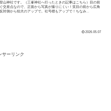
登山神社です。（三峯神社へ行ったときの記事はこちら）目の前
ぐ交差点なので、正面から写真が撮りにくい！笑目の前から広角
反対側から狛犬のアップで。社号標もアップで！ちなみ...
2026.05.07
ンサーリンク