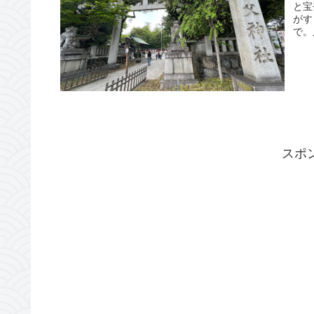
と宝
がす
で。
スポ