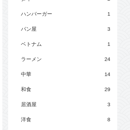
ハンバーガー
1
パン屋
3
ベトナム
1
ラーメン
24
中華
14
和食
29
居酒屋
3
洋食
8