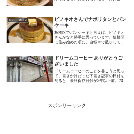
の文字。かおたんラーメンだって、コロ
ナの影響は受けているんだよなぁと、改
めて認識するお弁当メニュー。本当に飲
食店には大変な時代だと...
ピノキオさんでナポリタンとパン
カフェ・喫茶店
ケーキ
板橋区でパンケーキと言えば、ピノキオ
さんかなと勝手に思っています。板橋区
に住み始めた頃に、自転車で散歩してい
て見かけて以来、気になっていた喫茶店
です。住宅街にある喫茶店が珍しいなと
思い覚えていて、後日調べてびっくり。
ドリームコーヒー ありがとうご
カフェ・喫茶店
1974年からある老舗の...
ざいました
ドリームコーヒーのことを書こうと思っ
て、書きかけだった下書き記事の日付を
見ると、最終保存日付が3年以上前。2020
年の12月でした。お店の写真も、当然
2020年当時。私がドリームコーヒーのこ
とを知ったのは、原付で立教通りを走っ
ていた頃ですの...
スポンサーリンク