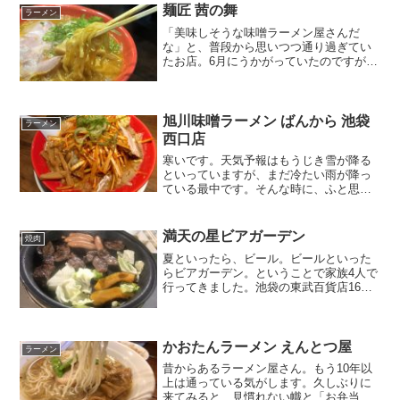
麺匠 茜の舞
ラーメン
「美味しそうな味噌ラーメン屋さんだ
な」と、普段から思いつつ通り過ぎてい
たお店。6月にうかがっていたのですが、
今さらのアップになってしいました。あ
まりにも長いこと素通りしているうち
に、お店の看板も新しく変わってい
る…。もう「炎の～～～」とは言...
旭川味噌ラーメン ばんから 池袋
ラーメン
西口店
寒いです。天気予報はもうじき雪が降る
といっていますが、まだ冷たい雨が降っ
ている最中です。そんな時に、ふと思い
ました。「味噌ラーメンが食べたい」。
温かくて、体がポッカポカになる味噌ラ
ーメン、ちょっと辛いのも良いかもしれ
満天の星ビアガーデン
焼肉
ない。池袋で有名な味噌ラ...
夏といったら、ビール。ビールといった
らビアガーデン。ということで家族4人で
行ってきました。池袋の東武百貨店16階
にある、「満天の星ビアガーデン」で
す。東武の大きな看板の前に、席がたく
さんあります。飲み物は飲み放題が基本
で、ドリンクバーのよう...
かおたんラーメン えんとつ屋
ラーメン
昔からあるラーメン屋さん。もう10年以
上は通っている気がします。久しぶりに
来てみると、見慣れない幟と「お弁当」