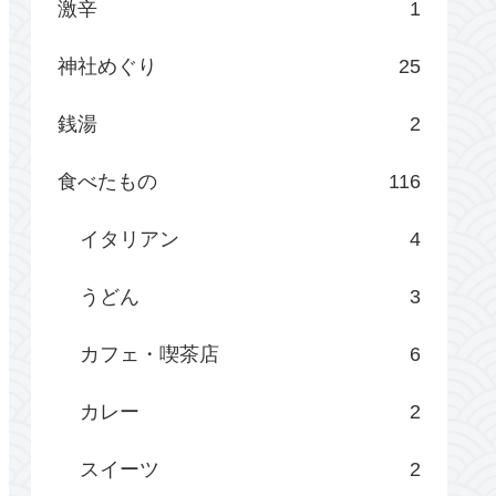
激辛
1
神社めぐり
25
銭湯
2
食べたもの
116
イタリアン
4
うどん
3
カフェ・喫茶店
6
カレー
2
スイーツ
2