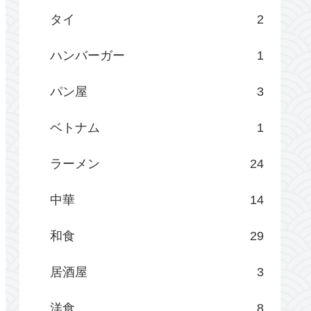
タイ
2
ハンバーガー
1
パン屋
3
ベトナム
1
ラーメン
24
中華
14
和食
29
居酒屋
3
洋食
8