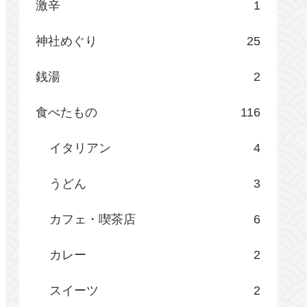
激辛
1
神社めぐり
25
銭湯
2
食べたもの
116
イタリアン
4
うどん
3
カフェ・喫茶店
6
カレー
2
スイーツ
2