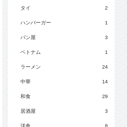
タイ
2
ハンバーガー
1
パン屋
3
ベトナム
1
ラーメン
24
中華
14
和食
29
居酒屋
3
洋食
8