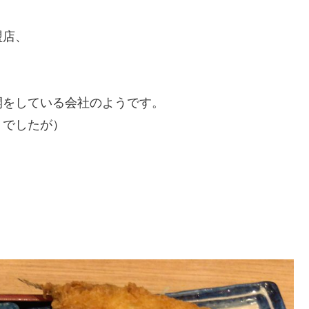
盟店、
開をしている会社のようです。
うでしたが）