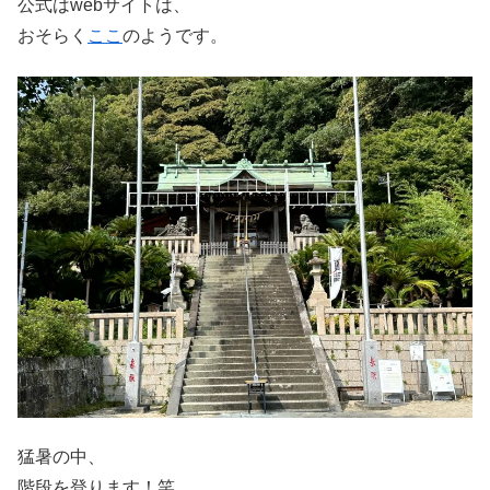
公式はwebサイトは、
おそらく
ここ
のようです。
猛暑の中、
階段を登ります！笑