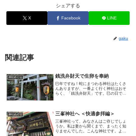
シェアする
X
Facebook
LINE
gaku
関連記事
銭洗弁財天で生卵を奉納
神社めぐり
巳年ですね！蛇にまつわる神社はたくさ
んありますが、一番よく行く神社はおそ
らく、「銭洗弁財天」です。巳の日でな
ければ、銭荒弁財天の駐車場まで車でい
くこともできますが、巳の日は車両通行
止めになる部分もあります。とはいえ道
も細いですし、参拝するた...
三峯神社へ ＜快適参拝編＞
神社めぐり
三峯神社って、みなさんはご存じでしょ
うか。私は妻から聞くまで、まったく知
りませんでした。こんな神社です。よく
神社のことも知らない私が、妻と三峯神