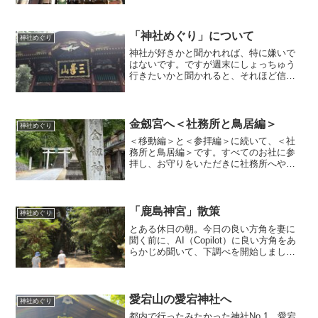
社に行ったという記事になります。しか
も2回！笑それがあまりにも大変だったの
で、書き残しておこうと...
「神社めぐり」について
神社めぐり
神社が好きかと聞かれれば、特に嫌いで
はないです。ですが週末にしょっちゅう
行きたいかと聞かれると、それほど信心
深くもないです。そんな私が妻ととも
に、神社に行くことが増えてきました。
私としてはドライブがてら遠出ができ
て、気分転換にもなるうえに、...
金劔宮へ＜社務所と鳥居編＞
神社めぐり
＜移動編＞と＜参拝編＞に続いて、＜社
務所と鳥居編＞です。すべてのお社に参
拝し、お守りをいただきに社務所へやっ
てきました。あれ、さっきまで宮司さん
っぽい方がいらっしゃったのに、窓も締
められています…。お昼休憩の時間でし
た…。時刻は12時15分...
「鹿島神宮」散策
神社めぐり
とある休日の朝。今日の良い方角を妻に
聞く前に、AI（Copilot）に良い方角をあ
らかじめ聞いて、下調べを開始しまし
た。私の誕生日と妻の誕生日から、二人
の良い方角を四柱推命で出してもらい、
その方角にある神社や道の駅などを探し
ます。とはいえ妻...
愛宕山の愛宕神社へ
神社めぐり
都内で行ったみたかった神社No.1。愛宕