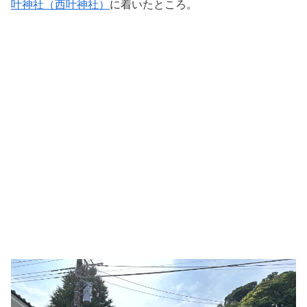
叶神社（西叶神社）
に着いたところ。