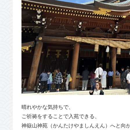
晴れやかな気持ちで、
ご祈祷をすることで入苑できる、
神嶽山神苑（かんたけやましんえん）へと向