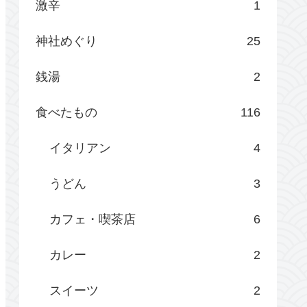
激辛
1
神社めぐり
25
銭湯
2
食べたもの
116
イタリアン
4
うどん
3
カフェ・喫茶店
6
カレー
2
スイーツ
2