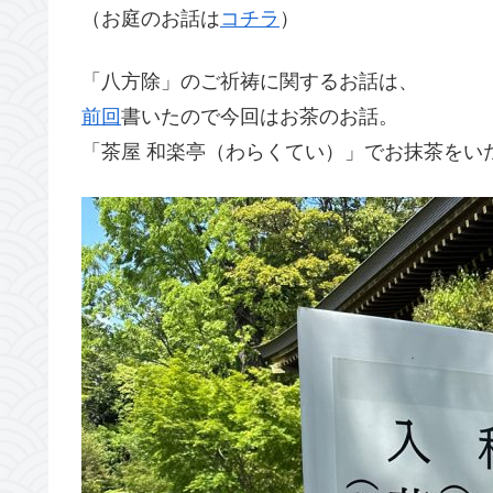
（お庭のお話は
コチラ
）
「八方除」のご祈祷に関するお話は、
前回
書いたので今回はお茶のお話。
「茶屋 和楽亭（わらくてい）」でお抹茶をい