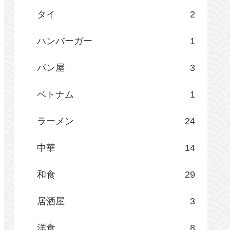
タイ
2
ハンバーガー
1
パン屋
3
ベトナム
1
ラーメン
24
中華
14
和食
29
居酒屋
3
洋食
8