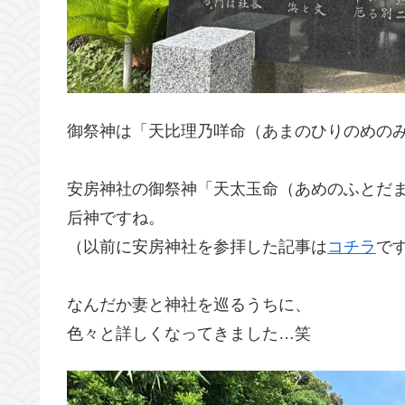
御祭神は「天比理乃咩命（あまのひりのめの
安房神社の御祭神「天太玉命（あめのふとだ
后神ですね。
（以前に安房神社を参拝した記事は
コチラ
で
なんだか妻と神社を巡るうちに、
色々と詳しくなってきました…笑