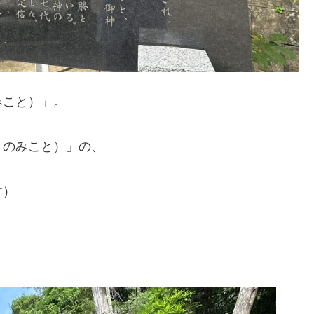
みこと）」。
まのみこと）」の、
す）