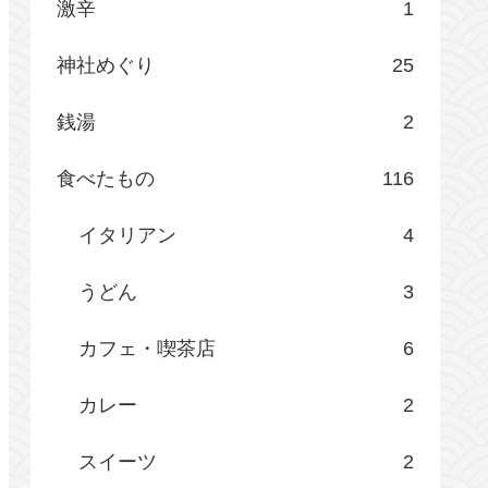
激辛
1
神社めぐり
25
銭湯
2
食べたもの
116
イタリアン
4
うどん
3
カフェ・喫茶店
6
カレー
2
スイーツ
2