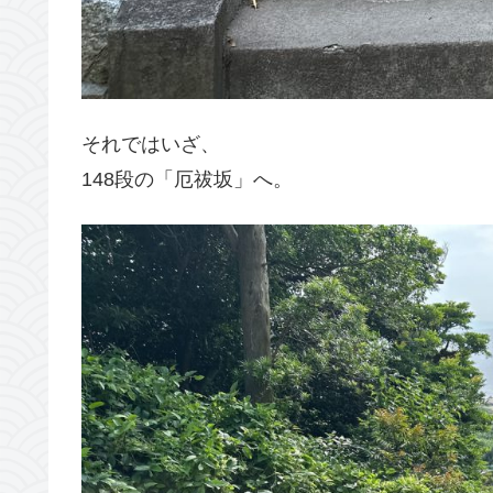
それではいざ、
148段の「厄祓坂」へ。