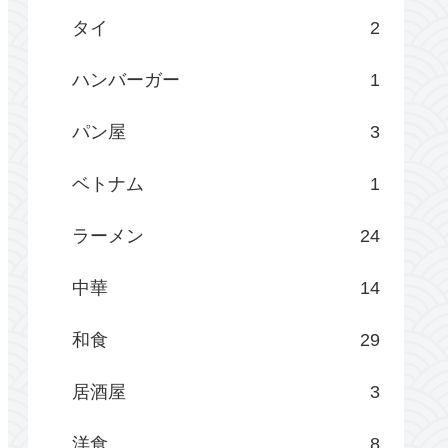
タイ
2
ハンバーガー
1
パン屋
3
ベトナム
1
ラーメン
24
中華
14
和食
29
居酒屋
3
洋食
8